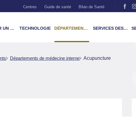
Centres
Guide de santé
Bilan de Santé
MÉDECIN
TECHNOLOGIE
DÉPARTEMENTS & TRAITEMENTS
SERVICES DES PATIENTS
SER
nts
Départements de médecine interne
Acupuncture