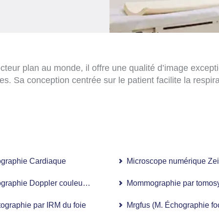
cteur plan au monde, il offre une qualité d’image excep
des. Sa conception centrée sur le patient facilite la respi
 à 256 tranches)
graphie Cardiaque
Microscope numérique Zei
graphie Doppler couleur 4D (USG)
Mommographie par tomosy
tographie par IRM du foie
Mrgfus (M. Échographie fo