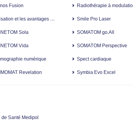
r de la prostate
nos Fusion
Radiothérapie à modulation
née du sommeil
lisation et les avantages de la chirurgie robotisée en gynécologi
Smile Pro Laser
NETOM Sola
SOMATOM go.All
NETOM Vida
SOMATOM Perspective
ographie numérique
Spect cardiaque
éel
MOMAT Revelation
Symbia Evo Excel
e de Santé Medipol