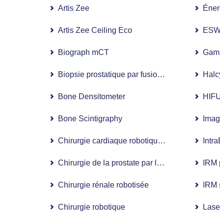
Artis Zee
Éner
Artis Zee Ceiling Eco
ESW
Biograph mCT
Gamm
Biopsie prostatique par fusion IRM
Halc
Bone Densitometer
HIFU 
Bone Scintigraphy
Imag
Chirurgie cardiaque robotique : chirurgie cardi
Intr
Chirurgie de la prostate par la méthode HoLE
IRM 
Chirurgie rénale robotisée
IRM 
Chirurgie robotique
Lase