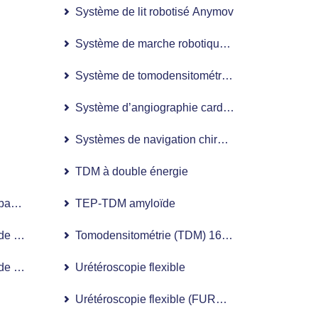
Système de lit robotisé Anymov
Système de marche robotique Lokomat
Système de tomodensitométrie SOMATOM Forc
Système d’angiographie cardiaque monoplan à 
Systèmes de navigation chirurgicale StealthStat
TDM à double énergie
bariatrique robotisée et pour qui est-elle indiquée ?
TEP-TDM amyloïde
 de remplacement de la hanche assistée par robot et comment est
Tomodensitométrie (TDM) 16 coupes
 de remplacement du genou assistée par robot et comment est-el
Urétéroscopie flexible
Urétéroscopie flexible (FURS) avec le système 