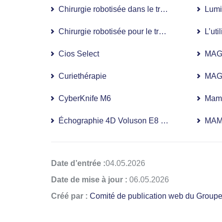
Chirurgie robotisée dans le traitement du cance
Lumi
Chirurgie robotisée pour le traitement de l’ap
L’uti
Cios Select
MAG
Curiethérapie
MAG
CyberKnife M6
Mamm
Échographie 4D Voluson E8 Expert en temps r
MAM
Date d’entrée :
04.05.2026
Date de mise à jour :
06.05.2026
Créé par :
Comité de publication web du Group