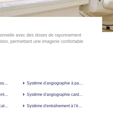
tionnelle avec des doses de rayonnement
ration, permettant une imagerie confortable
ss Artevo 800
Système d'angiographie à panneau plat numéri
nthèse numérique à panneaux plats
Système d'angiographie cardiaque numérique à
calisée guidée)
Système d'entraînement à l'équilibre Biodex