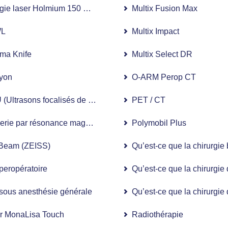
gie laser Holmium 150 watts
Multix Fusion Max
L
Multix Impact
a Knife
Multix Select DR
yon
O-ARM Perop CT
(Ultrasons focalisés de haute intensité)
PET / CT
erie par résonance magnétique 3,0 Tesla (IRM 3,0 T)
Polymobil Plus
aque assistée par robot
aBeam (ZEISS)
Qu’est-ce que la chirurgie 
P
peropératoire
Qu’est-ce que la chirurgie
sous anesthésie générale
Qu’est-ce que la chirurgie
r MonaLisa Touch
Radiothérapie