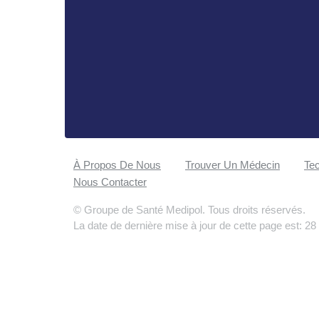
À Propos De Nous
Trouver Un Médecin
Tec
Nous Contacter
© Groupe de Santé Medipol. Tous droits réservés.
La date de dernière mise à jour de cette page est: 28