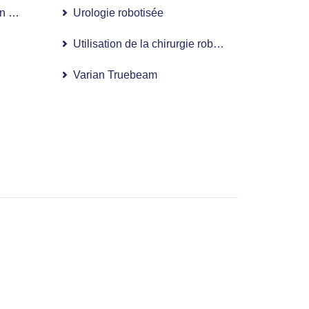
 d’intensité (IMRT)
Urologie robotisée
e
Utilisation de la chirurgie robotisée dans les ma
Varian Truebeam