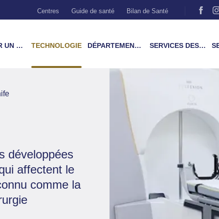
Centres
Guide de santé
Bilan de Santé
MÉDECIN
TECHNOLOGIE
DÉPARTEMENTS & TRAITEMENTS
SERVICES DES PATIENTS
SER
ife
us développées
ui affectent le
econnu comme la
rurgie