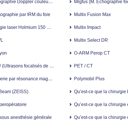
graphie Doppler couleur 4D (USG)
Mrgfus (M. Échographie fo
tographie par IRM du foie
Multix Fusion Max
gie laser Holmium 150 watts
Multix Impact
L
Multix Select DR
yon
O-ARM Perop CT
(Ultrasons focalisés de haute intensité)
PET / CT
erie par résonance magnétique 3,0 Tesla (IRM 3,0 T)
Polymobil Plus
aBeam (ZEISS)
Qu’est-ce que la chirurgie 
aque assistée par robot
peropératoire
Qu’est-ce que la chirurgie
P
sous anesthésie générale
Qu’est-ce que la chirurgie