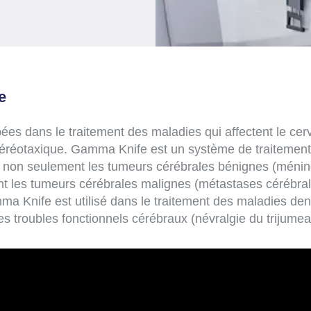
e
pées dans le traitement des maladies qui affectent le 
stéréotaxique. Gamma Knife est un système de traitement 
 non seulement les tumeurs cérébrales bénignes (méni
 les tumeurs cérébrales malignes (métastases cérébrales
ma Knife est utilisé dans le traitement des maladies den
es troubles fonctionnels cérébraux (névralgie du trijumea