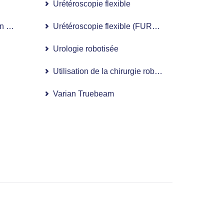
Urétéroscopie flexible
 d’intensité (IMRT)
Urétéroscopie flexible (FURS) avec le système 
e
Urologie robotisée
Utilisation de la chirurgie robotisée dans les ma
Varian Truebeam