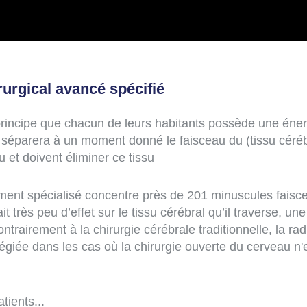
urgical avancé spécifié
principe que chacun de leurs habitants possède une éne
et séparera à un moment donné le faisceau du (tissu cér
 et doivent éliminer ce tissu
ment spécialisé concentre près de 201 minuscules fais
t très peu d’effet sur le tissu cérébral qu’il traverse, u
ntrairement à la chirurgie cérébrale traditionnelle, la r
égiée dans les cas où la chirurgie ouverte du cerveau n'
tients...