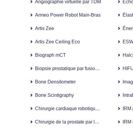
Angiographie virtuelle par TDM
Écho
Armeo Power Robot Main-Bras
Élas
Artis Zee
Éner
Artis Zee Ceiling Eco
ESW
Biograph mCT
Halc
Biopsie prostatique par fusion IRM
HIFU 
Bone Densitometer
Imag
Bone Scintigraphy
Intr
Chirurgie cardiaque robotique : chirurgie cardi
IRM 
Chirurgie de la prostate par la méthode HoLE
IRM 