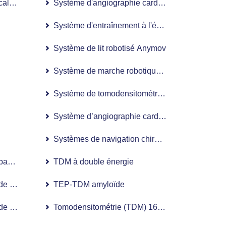
calisée guidée)
Système d'angiographie cardiaque numérique à
Système d'entraînement à l'équilibre Biodex
Système de lit robotisé Anymov
Système de marche robotique Lokomat
Système de tomodensitométrie SOMATOM Forc
Système d’angiographie cardiaque monoplan à 
Systèmes de navigation chirurgicale StealthStat
bariatrique robotisée et pour qui est-elle indiquée ?
TDM à double énergie
 de remplacement de la hanche assistée par robot et comment est
TEP-TDM amyloïde
 de remplacement du genou assistée par robot et comment est-el
Tomodensitométrie (TDM) 16 coupes