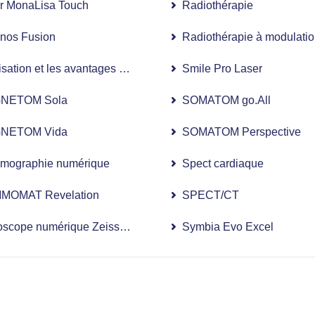
r MonaLisa Touch
Radiothérapie
nos Fusion
Radiothérapie à modulation
r de la prostate
lisation et les avantages de la chirurgie robotisée en gynécologi
Smile Pro Laser
née du sommeil
NETOM Sola
SOMATOM go.All
NETOM Vida
SOMATOM Perspective
ographie numérique
Spect cardiaque
MOMAT Revelation
SPECT/CT
éel
oscope numérique Zeiss Artevo 800
Symbia Evo Excel