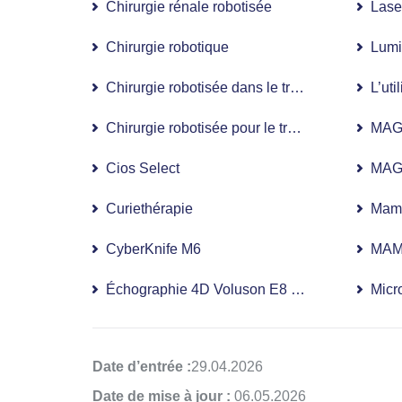
Chirurgie rénale robotisée
Lase
Chirurgie robotique
Lumi
Chirurgie robotisée dans le traitement du cance
L’uti
Chirurgie robotisée pour le traitement de l’ap
MAG
Cios Select
MAG
Curiethérapie
Mamm
CyberKnife M6
MAM
Échographie 4D Voluson E8 Expert en temps r
Micr
Date d’entrée :
29.04.2026
Date de mise à jour :
06.05.2026