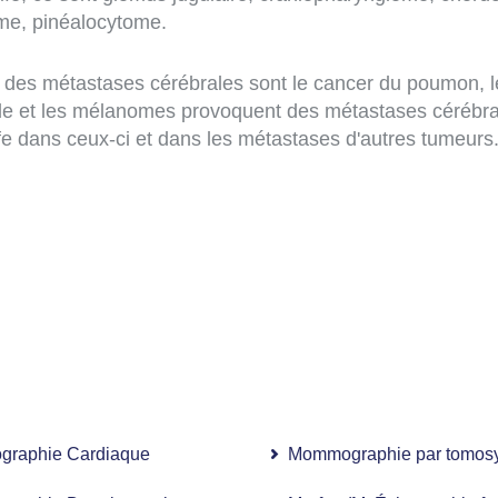
e, pinéalocytome.
des métastases cérébrales sont le cancer du poumon, le
ïde et les mélanomes provoquent des métastases cérébral
fe dans ceux-ci et dans les métastases d'autres tumeurs
 à 256 tranches)
graphie Cardiaque
Mommographie par tomosy