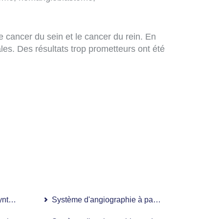
 cancer du sein et le cancer du rein. En
es. Des résultats trop prometteurs ont été
.
nthèse numérique à panneaux plats
Système d'angiographie à panneau plat numéri