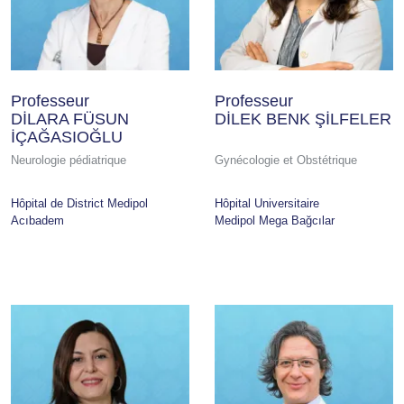
Professeur
Professeur
DİLARA FÜSUN
DİLEK BENK ŞİLFELER
İÇAĞASIOĞLU
Neurologie pédiatrique
Gynécologie et Obstétrique
Hôpital de District Medipol
Hôpital Universitaire
Acıbadem
Medipol Mega Bağcılar