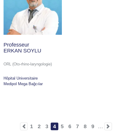
Professeur
ERKAN SOYLU
ORL (Oto-rhino-laryngologie)
Hôpital Universitaire
Medipol Mega Bağcılar
1
2
3
4
5
6
7
8
9
…
Page
Page
Page
Current
Page
Page
Page
Page
Page