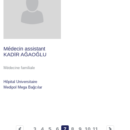
Médecin assistant
KADİR AĞAOĞLU
Médecine familiale
Hôpital Universitaire
Medipol Mega Bağcılar
…
3
4
5
6
7
8
9
10
11
…