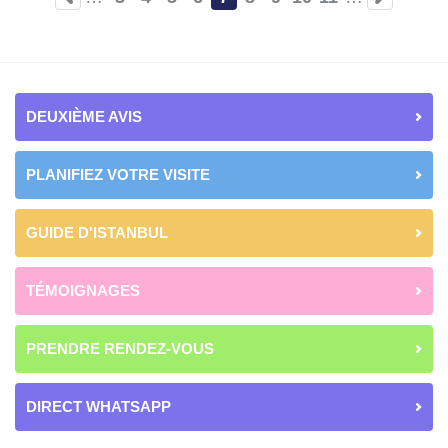
Page
Page
Page
Page
Current
Page
Page
Page
Page
page
DEUXIÈME AVIS
PLANIFIEZ VOTRE VISITE
GUIDE D'ISTANBUL
TÉMOIGNAGES
PRENDRE RENDEZ-VOUS
DIRECT WHATSAPP