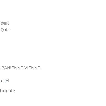
etlife
 Qatar
LBANIENNE VIENNE
 GmbH
tionale