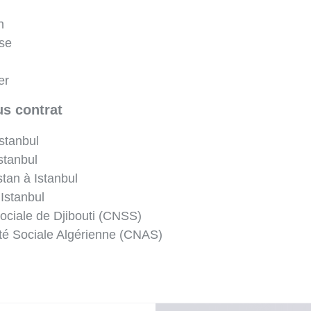
n
nse
er
s contrat
stanbul
stanbul
tan à Istanbul
Istanbul
ociale de Djibouti (CNSS)
té Sociale Algérienne (CNAS)