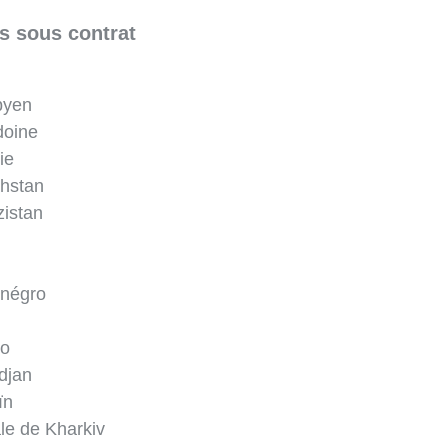
s sous contrat
byen
doine
ie
khstan
zistan
énégro
vo
djan
ïn
le de Kharkiv