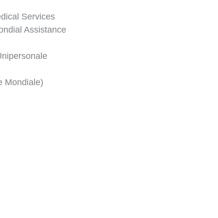
edical Services
ondial Assistance
Unipersonale
e Mondiale)