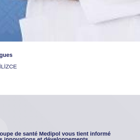
gues
İLİZCE
oupe de santé Medipol vous tient informé
s innovations et développements.