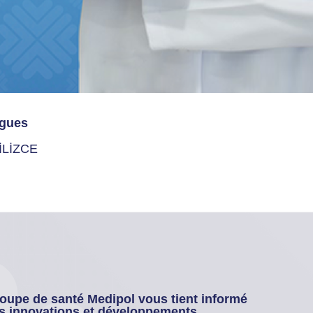
gues
İLİZCE
oupe de santé Medipol vous tient informé
s innovations et développements.