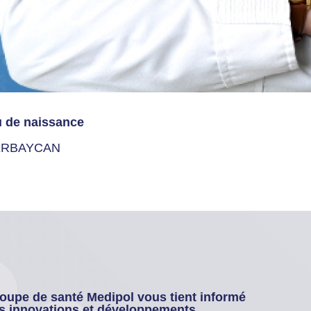
u de naissance
ERBAYCAN
oupe de santé Medipol vous tient informé
s innovations et développements.