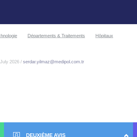
hnologie
Départements & Traitements
Hôpitaux
 July 2026 /
serdar.yilmaz@medipol.com.tr
DEUXIÈME AVIS