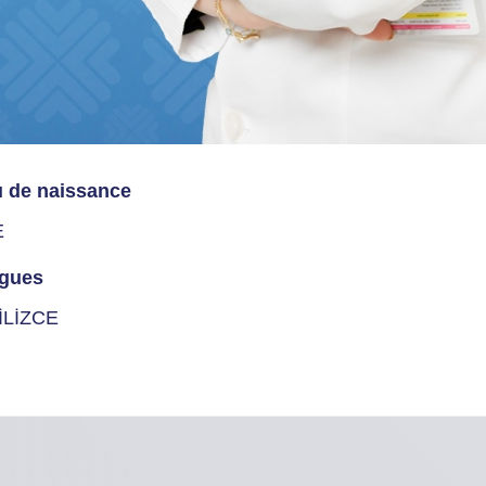
u de naissance
E
gues
İLİZCE