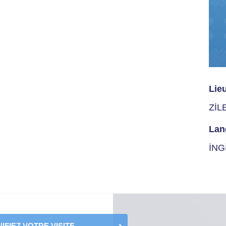
Lie
ZİL
Lan
İNG
IFIEZ VOTRE VISITE