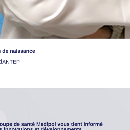
u de naissance
İANTEP
oupe de santé Medipol vous tient informé
s innovations et développements.