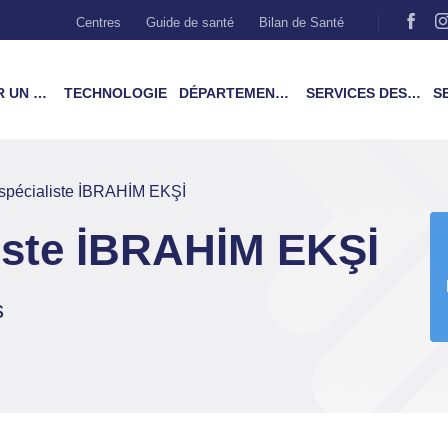
Centres
Guide de santé
Bilan de Santé
MÉDECIN
TECHNOLOGIE
DÉPARTEMENTS & TRAITEMENTS
SERVICES DES PATIENTS
SER
spécialiste İBRAHİM EKŞİ
iste İBRAHİM EKŞİ
s