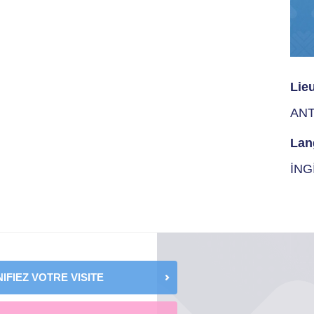
Lie
AN
Lan
İNG
IFIEZ VOTRE VISITE