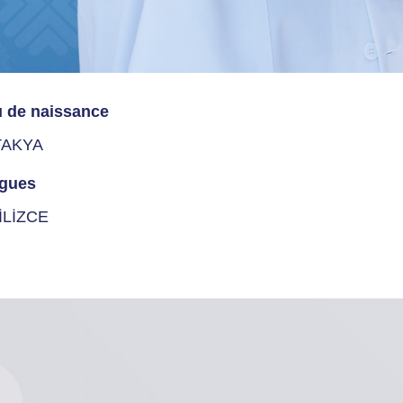
u de naissance
TAKYA
gues
İLİZCE