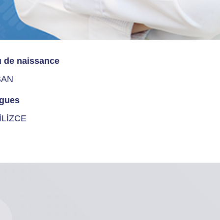
u de naissance
ŞAN
gues
İLİZCE