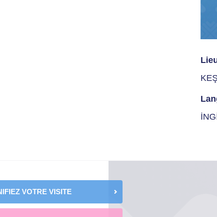
Lie
KE
Lan
İNG
IFIEZ VOTRE VISITE