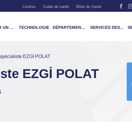
Centres
Guide de santé
Bilan de Santé
MÉDECIN
TECHNOLOGIE
DÉPARTEMENTS & TRAITEMENTS
SERVICES DES PATIENTS
SER
spécialiste EZGİ POLAT
iste EZGİ POLAT
s