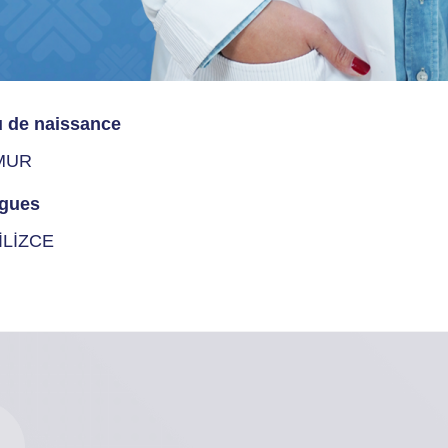
u de naissance
MUR
gues
İLİZCE