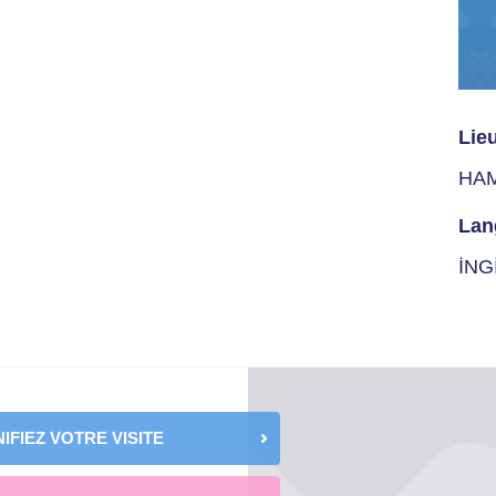
Lie
HA
Lan
İNG
IFIEZ VOTRE VISITE