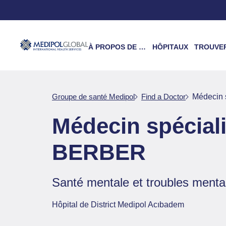
À PROPOS DE NOUS
HÔPITAUX
TROUVER UN 
Groupe de santé Medipol
Find a Doctor
Médecin
Médecin spécia
BERBER
Santé mentale et troubles ment
Hôpital de District Medipol Acıbadem