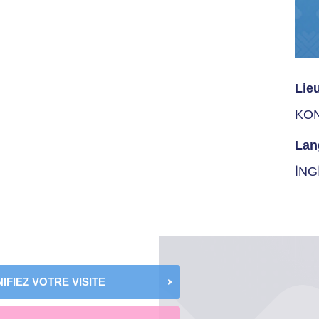
Lie
KO
Lan
İNG
IFIEZ VOTRE VISITE