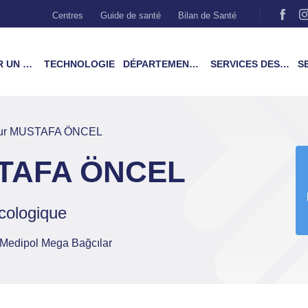
Centres
Guide de santé
Bilan de Santé
MÉDECIN
TECHNOLOGIE
DÉPARTEMENTS & TRAITEMENTS
SERVICES DES PATIENTS
SER
eur MUSTAFA ÖNCEL
STAFA ÖNCEL
ncologique
e Medipol Mega Bağcılar