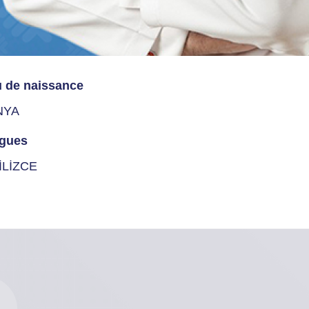
u de naissance
NYA
gues
İLİZCE