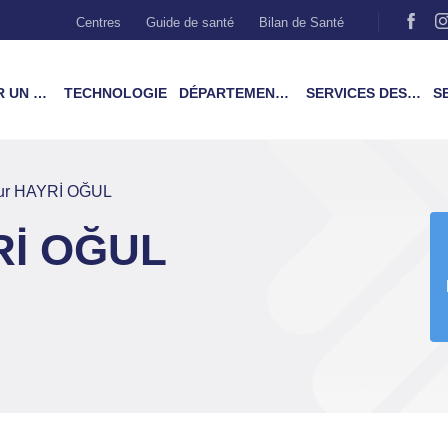
Centres
Guide de santé
Bilan de Santé
MÉDECIN
TECHNOLOGIE
DÉPARTEMENTS & TRAITEMENTS
SERVICES DES PATIENTS
SER
eur HAYRİ OĞUL
Rİ OĞUL