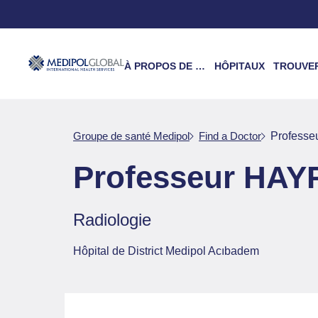
À PROPOS DE NOUS
HÔPITAUX
TROUVER UN 
Groupe de santé Medipol
Find a Doctor
Profess
Professeur HAY
Radiologie
Hôpital de District Medipol Acıbadem