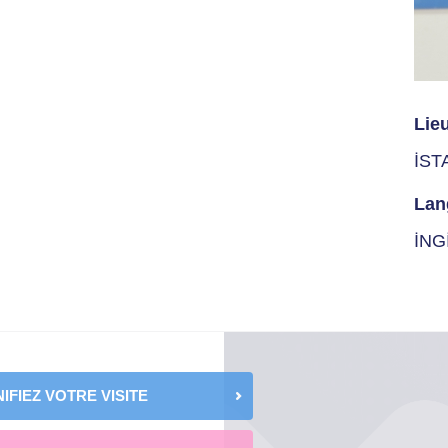
Lie
İST
Lan
İNG
IFIEZ VOTRE VISITE