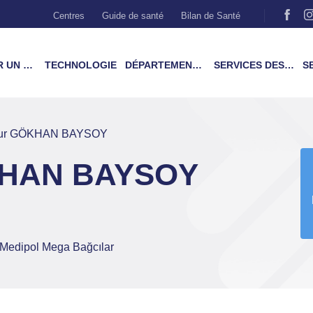
Centres
Guide de santé
Bilan de Santé
MÉDECIN
TECHNOLOGIE
DÉPARTEMENTS & TRAITEMENTS
SERVICES DES PATIENTS
SER
eur GÖKHAN BAYSOY
KHAN BAYSOY
e Medipol Mega Bağcılar