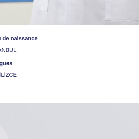
u de naissance
ANBUL
gues
İLİZCE