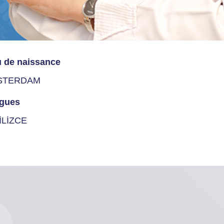
u de naissance
STERDAM
gues
İLİZCE