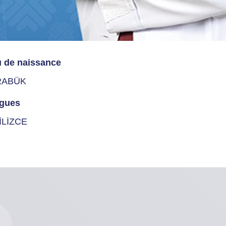
u de naissance
RABÜK
gues
İLİZCE