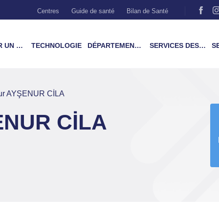
Centres
Guide de santé
Bilan de Santé
MÉDECIN
TECHNOLOGIE
DÉPARTEMENTS & TRAITEMENTS
SERVICES DES PATIENTS
SER
eur AYŞENUR CİLA
ENUR CİLA