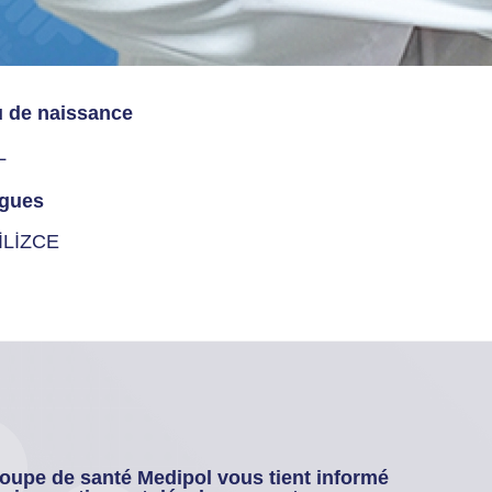
u de naissance
L
gues
İLİZCE
oupe de santé Medipol vous tient informé