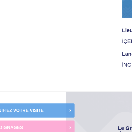
Lie
İÇE
Lan
İNG
IFIEZ VOTRE VISITE
OIGNAGES
Le Gr