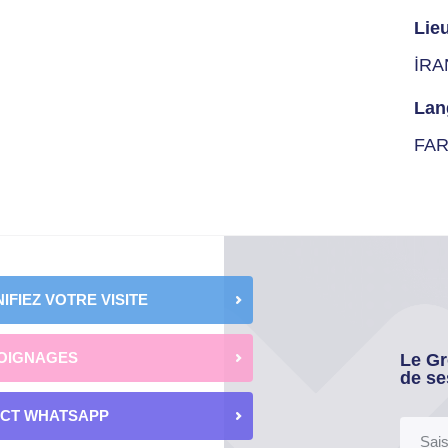
Lie
İRA
Lan
FAR
IFIEZ VOTRE VISITE
OIGNAGES
Le Gr
de se
ECT WHATSAPP