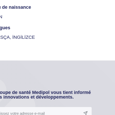
u de naissance
N
gues
SÇA, İNGİLİZCE
oupe de santé Medipol vous tient informé
s innovations et développements.