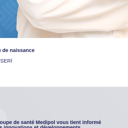
u de naissance
SERİ
oupe de santé Medipol vous tient informé
s innovations et développements.