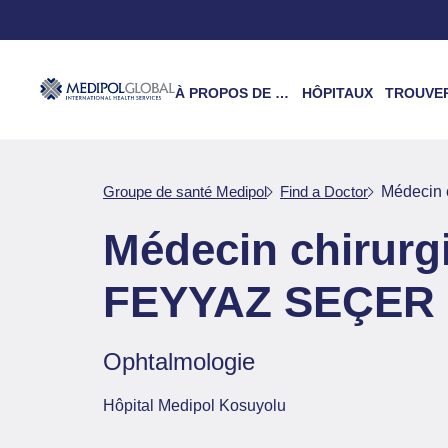
À PROPOS DE NOUS
HÔPITAUX
TROUVER UN 
Groupe de santé Medipol
Find a Doctor
Médecin
Médecin chirur
FEYYAZ SEÇER
Ophtalmologie
Hôpital Medipol Kosuyolu