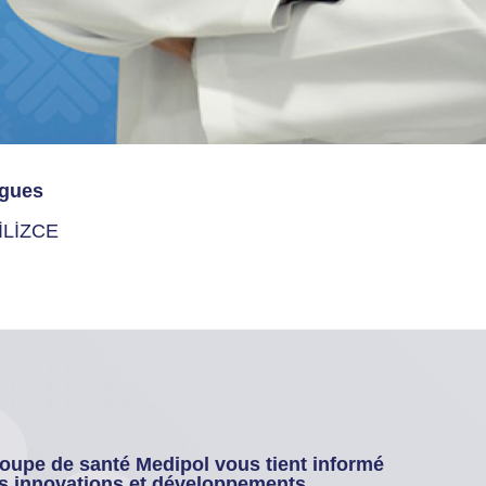
gues
İLİZCE
oupe de santé Medipol vous tient informé
s innovations et développements.