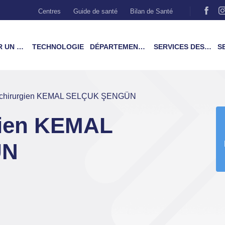
Centres
Guide de santé
Bilan de Santé
MÉDECIN
TECHNOLOGIE
DÉPARTEMENTS & TRAITEMENTS
SERVICES DES PATIENTS
SER
 chirurgien KEMAL SELÇUK ŞENGÜN
gien KEMAL
ÜN