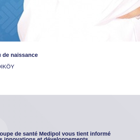
u de naissance
IKÖY
oupe de santé Medipol vous tient informé
s innovations et développements.