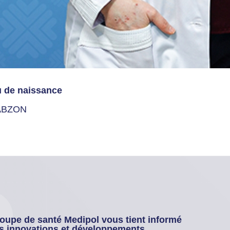
u de naissance
ABZON
oupe de santé Medipol vous tient informé
s innovations et développements.