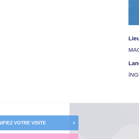
Lie
MA
Lan
İNG
IFIEZ VOTRE VISITE