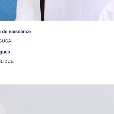
u de naissance
GUSA
gues
İLİZCE