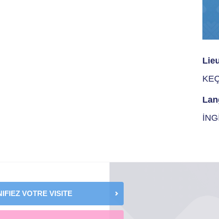
Lie
KE
Lan
İNG
IFIEZ VOTRE VISITE