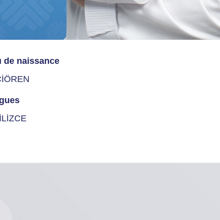
u de naissance
ÇİÖREN
gues
İLİZCE