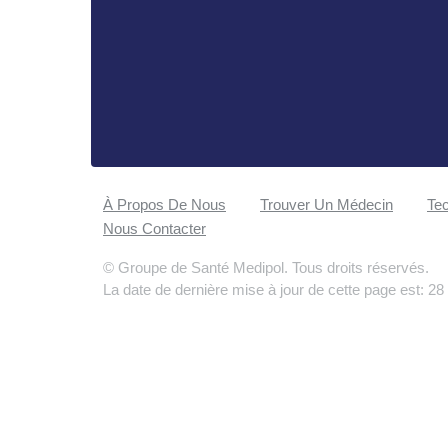
À Propos De Nous
Trouver Un Médecin
Tec
Nous Contacter
© Groupe de Santé Medipol. Tous droits réservés.
La date de dernière mise à jour de cette page est: 28