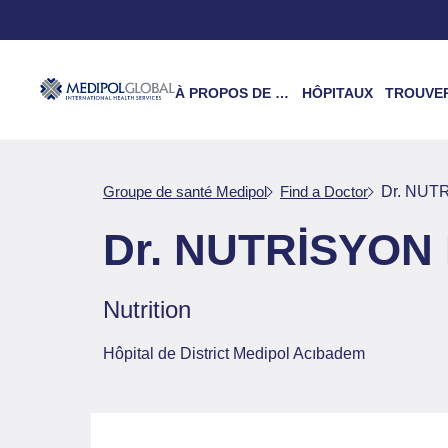
À PROPOS DE NOUS
HÔPITAUX
TROUVER UN 
Groupe de santé Medipol
Find a Doctor
Dr. NUT
Dr. NUTRİSYON
Nutrition
Hôpital de District Medipol Acıbadem