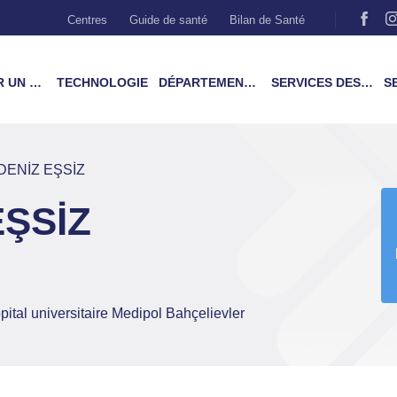
Centres
Guide de santé
Bilan de Santé
MÉDECIN
TECHNOLOGIE
DÉPARTEMENTS & TRAITEMENTS
SERVICES DES PATIENTS
SER
DENİZ EŞSİZ
EŞSİZ
pital universitaire Medipol Bahçelievler