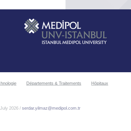
hnologie
Départements & Traitements
Hôpitaux
 July 2026 /
serdar.yilmaz@medipol.com.tr