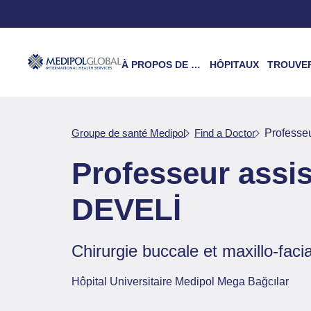
À PROPOS DE NOUS
HÔPITAUX
TROUVER UN 
Groupe de santé Medipol
Find a Doctor
Professe
Professeur assi
DEVELİ
Chirurgie buccale et maxillo-faci
Hôpital Universitaire Medipol Mega Bağcılar