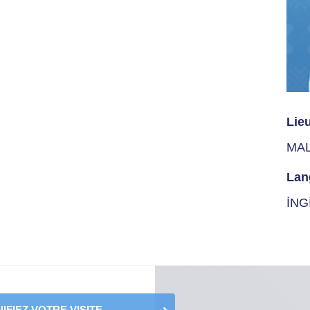
Lie
MA
Lan
İNG
IFIEZ VOTRE VISITE