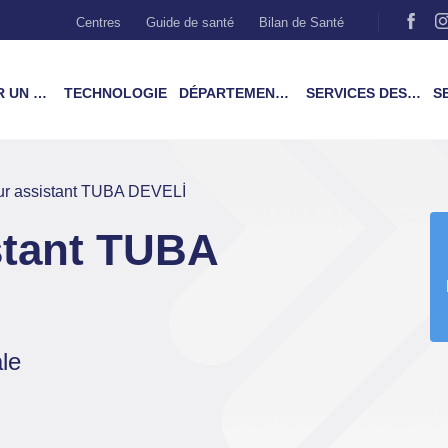
Centres
Guide de santé
Bilan de Santé
MÉDECIN
TECHNOLOGIE
DÉPARTEMENTS & TRAITEMENTS
SERVICES DES PATIENTS
SER
ur assistant TUBA DEVELİ
stant TUBA
ale