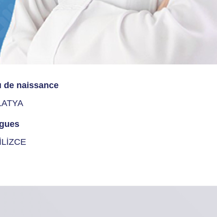
u de naissance
LATYA
gues
İLİZCE