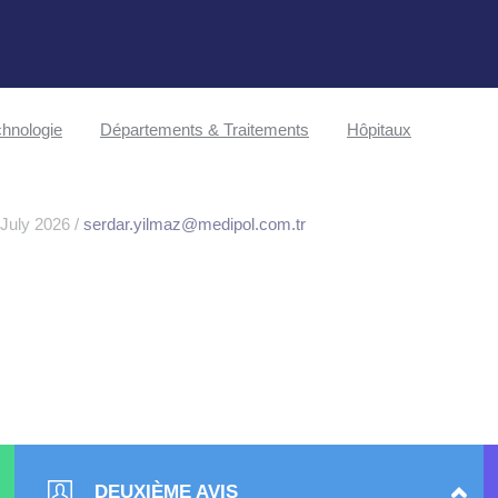
hnologie
Départements & Traitements
Hôpitaux
 July 2026 /
serdar.yilmaz@medipol.com.tr
DEUXIÈME AVIS