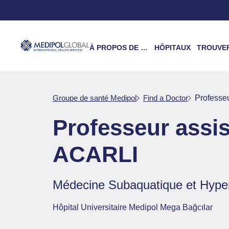
À PROPOS DE NOUS
HÔPITAUX
TROUVER UN 
Groupe de santé Medipol
Find a Doctor
Professe
Professeur assi
ACARLI
Médecine Subaquatique et Hyper
Hôpital Universitaire Medipol Mega Bağcılar