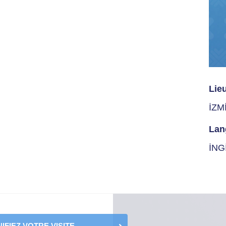
Lie
İZM
Lan
İNG
IFIEZ VOTRE VISITE