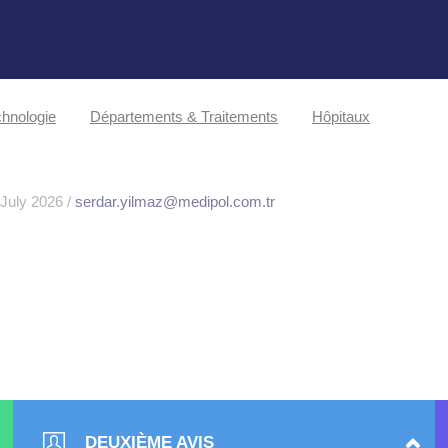
hnologie
Départements & Traitements
Hôpitaux
 July 2026 /
serdar.yilmaz@medipol.com.tr
DEUXIÈME AVIS