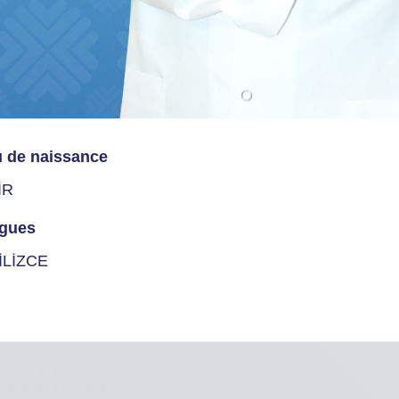
u de naissance
İR
gues
İLİZCE