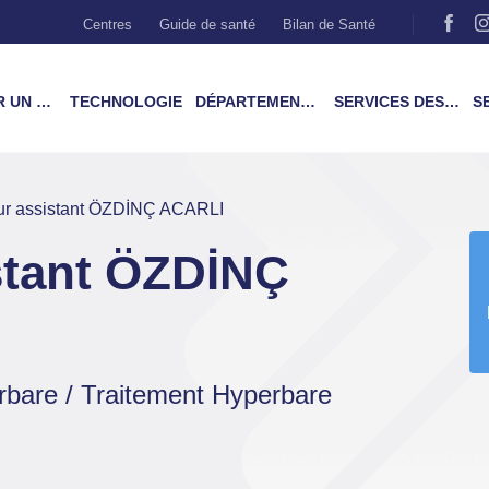
Centres
Guide de santé
Bilan de Santé
MÉDECIN
TECHNOLOGIE
DÉPARTEMENTS & TRAITEMENTS
SERVICES DES PATIENTS
SER
ur assistant ÖZDİNÇ ACARLI
stant ÖZDİNÇ
bare / Traitement Hyperbare