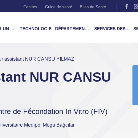
Centres
Guide de santé
Bilan de Santé
MÉDECIN
TECHNOLOGIE
DÉPARTEMENTS & TRAITEMENTS
SERVICES DES PATIENTS
SER
ur assistant NUR CANSU YILMAZ
istant NUR CANSU
tre de Fécondation In Vitro (FIV)
Universitaire Medipol Mega Bağcılar