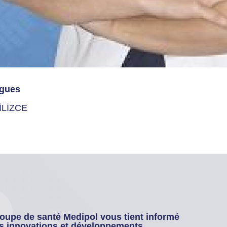
gues
İLİZCE
oupe de santé Medipol vous tient informé
s innovations et développements.