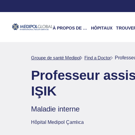
À PROPOS DE NOUS
HÔPITAUX
TROUVER UN 
Groupe de santé Medipol
Find a Doctor
Professe
Professeur ass
IŞIK
Maladie interne
Hôpital Medipol Çamlıca