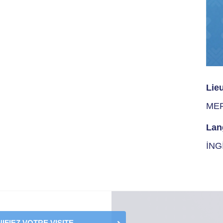
Lie
ME
Lan
İNG
IFIEZ VOTRE VISITE