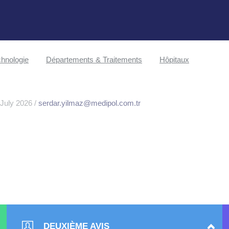
hnologie
Départements & Traitements
Hôpitaux
 July 2026 /
serdar.yilmaz@medipol.com.tr
DEUXIÈME AVIS