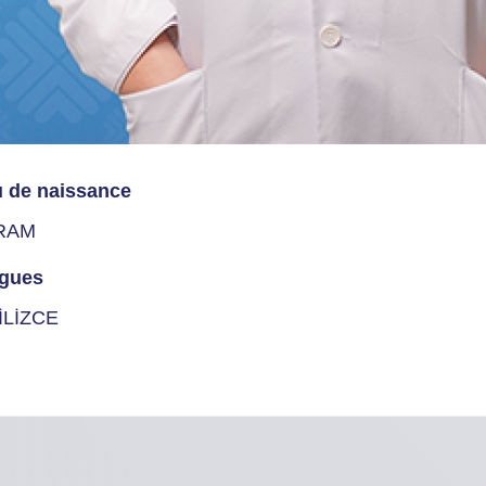
u de naissance
RAM
gues
İLİZCE