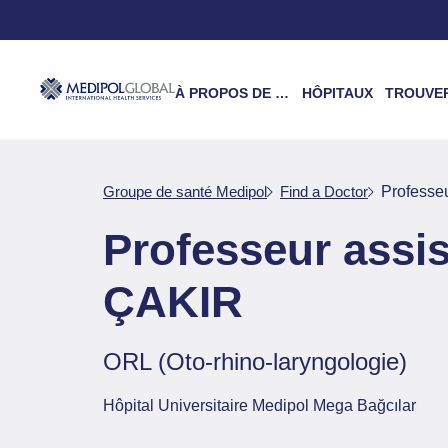
À PROPOS DE NOUS
HÔPITAUX
TROUVER UN 
Groupe de santé Medipol
Find a Doctor
Professe
Professeur ass
ÇAKIR
ORL (Oto-rhino-laryngologie)
Hôpital Universitaire Medipol Mega Bağcılar