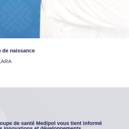
u de naissance
KARA
oupe de santé Medipol vous tient informé
s innovations et développements.