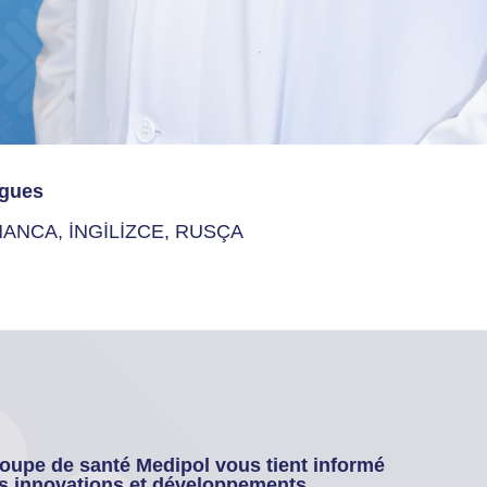
gues
ANCA, İNGİLİZCE, RUSÇA
oupe de santé Medipol vous tient informé
s innovations et développements.