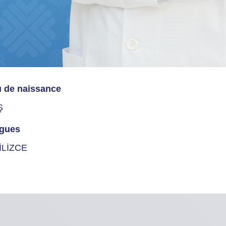
u de naissance
Ş
gues
İLİZCE