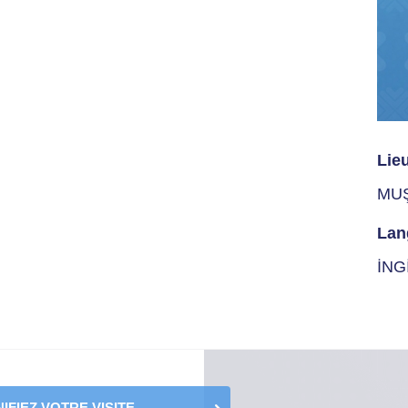
Lie
MU
Lan
İNG
IFIEZ VOTRE VISITE