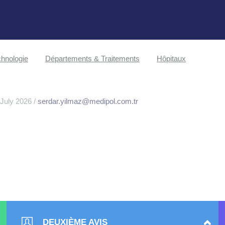
hnologie
Départements & Traitements
Hôpitaux
 July 2026 /
serdar.yilmaz@medipol.com.tr
DEUXIÈME AVIS