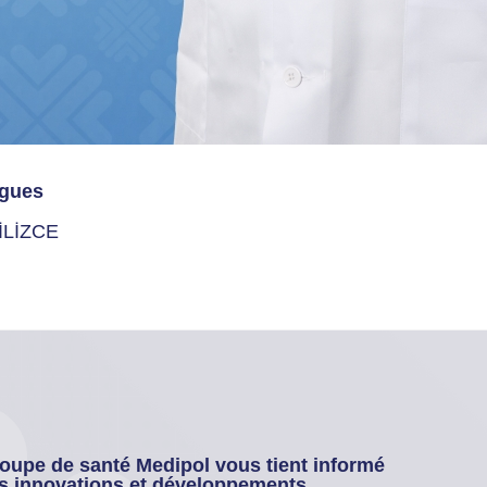
gues
İLİZCE
oupe de santé Medipol vous tient informé
s innovations et développements.