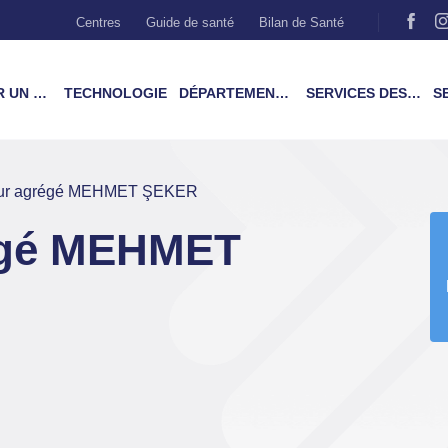
Centres
Guide de santé
Bilan de Santé
MÉDECIN
TECHNOLOGIE
DÉPARTEMENTS & TRAITEMENTS
SERVICES DES PATIENTS
SER
eur agrégé MEHMET ŞEKER
égé MEHMET