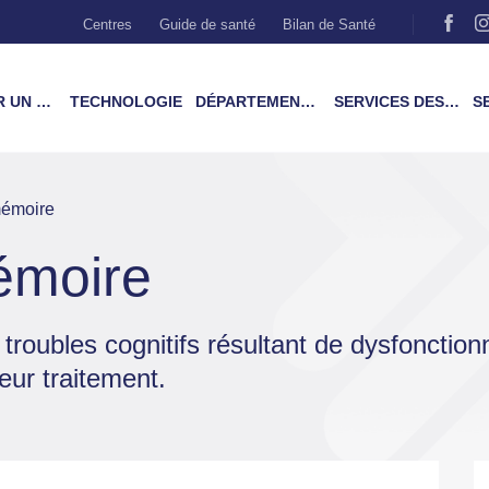
Centres
Guide de santé
Bilan de Santé
MÉDECIN
TECHNOLOGIE
DÉPARTEMENTS & TRAITEMENTS
SERVICES DES PATIENTS
SER
mémoire
émoire
 troubles cognitifs résultant de dysfoncti
leur traitement.